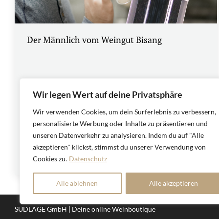
Der Männlich vom Weingut Bisang
Männlich
,
Weine
Von
Mathias Bachmann
Wir legen Wert auf deine Privatsphäre
5. Dezember 2015
Wir verwenden Cookies, um dein Surferlebnis zu verbessern,
Dario Kreienbühl wurde nicht als Weinbauer
personalisierte Werbung oder Inhalte zu präsentieren und
geboren. Während er in Luzern die
unseren Datenverkehr zu analysieren. Indem du auf "Alle
Kantonsschule absolvierte, erwachte in ihm
akzeptieren" klickst, stimmst du unserer Verwendung von
das Interesse für den Wein.
Cookies zu.
Datenschutz
Alle ablehnen
Alle akzeptieren
SÜDLAGE GmbH | Deine online Weinboutique