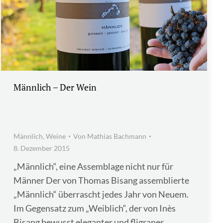
Männlich – Der Wein
Männlich
,
Weine
Von
Mathias Bachmann
8. Dezember 2015
„Männlich“, eine Assemblage nicht nur für
Männer Der von Thomas Bisang assemblierte
„Männlich“ überrascht jedes Jahr von Neuem.
Im Gegensatz zum „Weiblich“, der von Inès
Bisang bewusst eleganter und fligraner