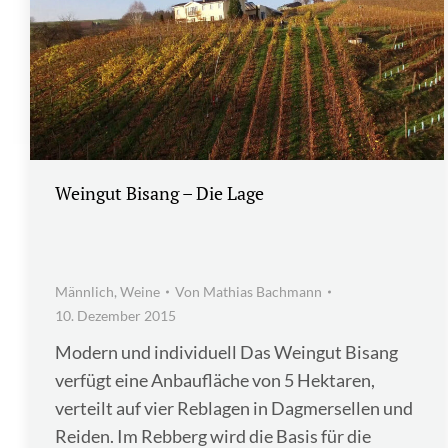
Weingut Bisang – Die Lage
Männlich
,
Weine
Von
Mathias Bachmann
10. Dezember 2015
Modern und individuell Das Weingut Bisang
verfügt eine Anbaufläche von 5 Hektaren,
verteilt auf vier Reblagen in Dagmersellen und
Reiden. Im Rebberg wird die Basis für die