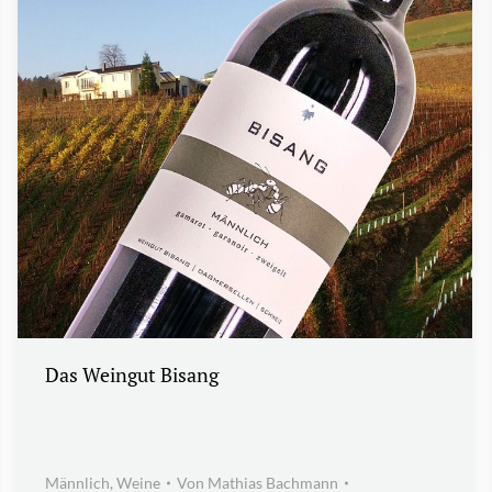
Das Weingut Bisang
Männlich
,
Weine
Von
Mathias Bachmann