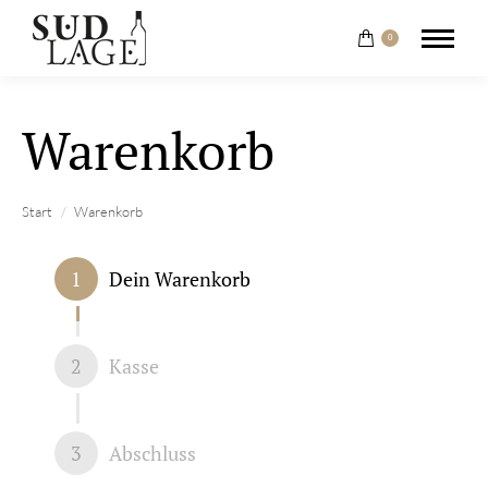
0
Warenkorb
Sie befinden sich hier:
Start
Warenkorb
1
Dein Warenkorb
2
Kasse
3
Abschluss