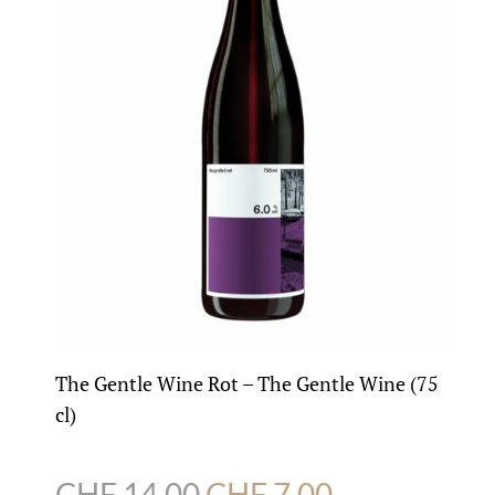
The Gentle Wine Rot – The Gentle Wine (75
cl)
Ursprünglicher
Aktueller
CHF
14.00
CHF
7.00