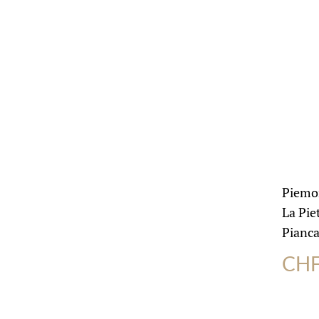
Piemo
La Pie
Piancan
CH