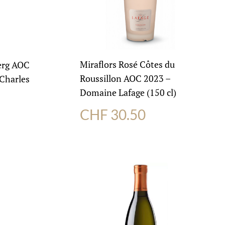
Miraflors Rosé Côtes du
erg AOC
Roussillon AOC 2023 –
 Charles
Domaine Lafage (150 cl)
CHF
30.50