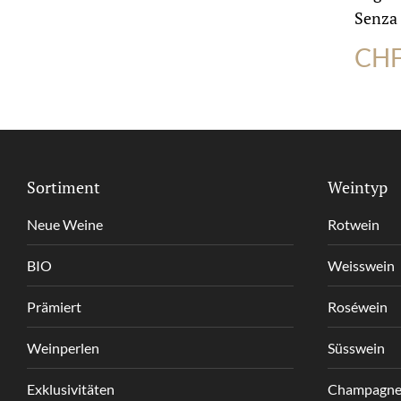
Senza 
CH
Sortiment
Weintyp
Neue Weine
Rotwein
BIO
Weisswein
Prämiert
Roséwein
Weinperlen
Süsswein
Exklusivitäten
Champagne