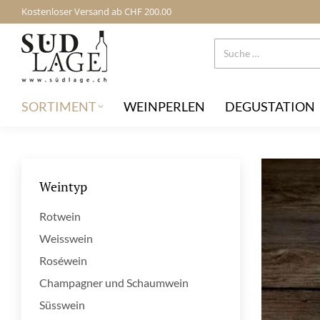
Kostenloser Versand ab CHF 200.00
SORTIMENT
WEINPERLEN
DEGUSTATION
Weintyp
Rotwein
Weisswein
Roséwein
Champagner und Schaumwein
Süsswein