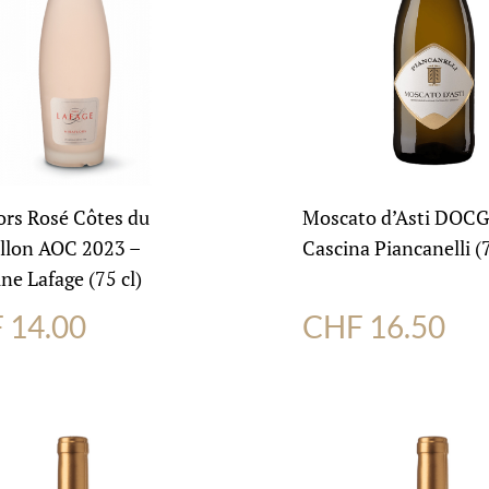
ors Rosé Côtes du
Moscato d’Asti DOCG
llon AOC 2023 –
Cascina Piancanelli (7
e Lafage (75 cl)
F
14.00
CHF
16.50