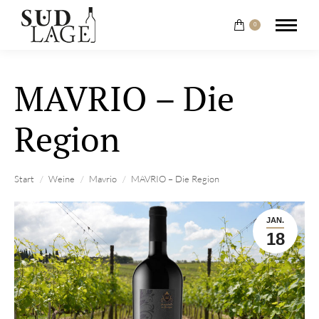
0
MAVRIO – Die
Region
Sie befinden sich hier:
Start
Weine
Mavrio
MAVRIO – Die Region
JAN.
18