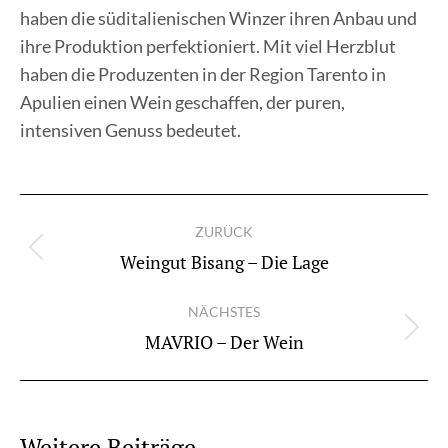
haben die süditalienischen Winzer ihren Anbau und
ihre Produktion perfektioniert. Mit viel Herzblut
haben die Produzenten in der Region Tarento in
Apulien einen Wein geschaffen, der puren,
intensiven Genuss bedeutet.
Kommentarnavigation
ZURÜCK
Vorheriger
Weingut Bisang – Die Lage
Beitrag:
NÄCHSTES
Nächster
MAVRIO – Der Wein
Beitrag:
Weitere Beiträge