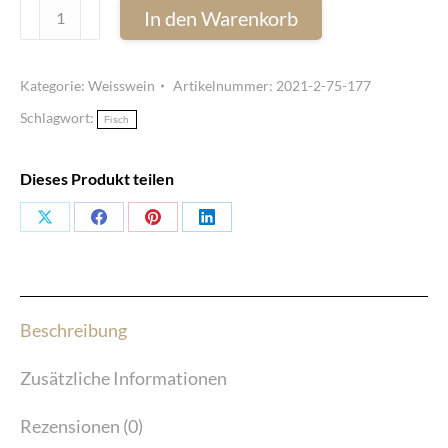
CHF 14.00
CHF 7.00.
The
In den Warenkorb
Gentle
Wine
Kategorie:
Weisswein
Artikelnummer:
2021-2-75-177
Weiss
Schlagwort:
-
Fisch
The
Gentle
Dieses Produkt teilen
Wine
Share
Share
Share
Share
(75
cl)
on
on
on
on
Menge
X
Facebook
Pinterest
LinkedIn
Beschreibung
Zusätzliche Informationen
Rezensionen (0)