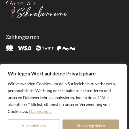
Zahlungsarten
Kontakt
Wir legen Wert auf deine Privatsphäre
SÜDLAGE GmbH
Wir verwenden Cookies, um dein Surferlebnis zu verbessern,
Brunnenhöfli 9
personalisierte Werbung oder Inhalte zu präsentieren und
6012 Obernau
unseren Datenverkehr zu analysieren. Indem du auf "Alle
welcome@sudlage.ch
akzeptieren" klickst, stimmst du unserer Verwendung von
Cookies zu.
Datenschutz
Alle ablehnen
Alle akzeptieren
SÜDLAGE GmbH | Deine online Weinboutique