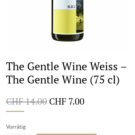
The Gentle Wine Weiss –
The Gentle Wine (75 cl)
Ursprünglicher
Aktueller
CHF
14.00
CHF
7.00
Preis
Preis
war:
ist:
Vorrätig