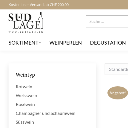
Kostenloser Versand ab CHF 200.00
SORTIMENT
WEINPERLEN
DEGUSTATION
Weintyp
Rotwein
Angebot!
Weisswein
Roséwein
Champagner und Schaumwein
Süsswein