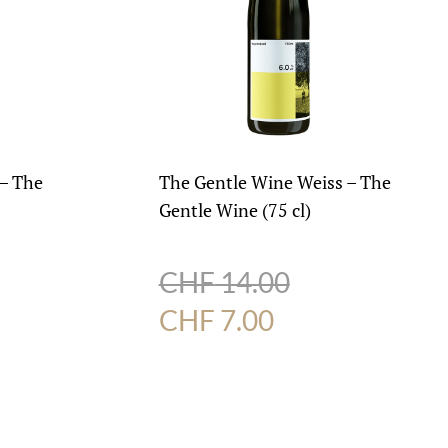
 – The
The Gentle Wine Weiss – The
Gentle Wine (75 cl)
CHF
14.00
r
eller
Ursprünglicher
Aktueller
CHF
7.00
s
Preis
Preis
war:
ist:
7.00.
CHF 14.00
CHF 7.00.