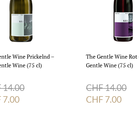
ntle Wine Prickelnd –
The Gentle Wine Rot
ntle Wine (75 cl)
Gentle Wine (75 cl)
F
14.00
CHF
14.00
rünglicher
Aktueller
Ursprüngliche
Aktu
F
7.00
CHF
7.00
s
Preis
Preis
Prei
ist:
war:
ist:
 14.00
CHF 7.00.
CHF 14.00
CHF 