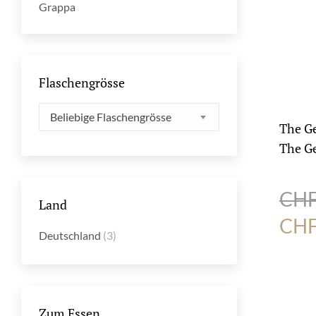
Grappa
Flaschengrösse
Beliebige Flaschengrösse
The Ge
The Ge
CH
Land
Ursp
CH
Deutschland
(3)
Prei
war:
CHF
Zum Essen