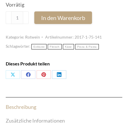
Vorrätig
Schioppettino
In den Warenkorb
Giulia
IGT
Kategorie:
Rotwein
Artikelnummer:
2017-1-75-141
2017
Schlagwörter:
-
Exklusiv
Fleisch
Käse
Pizza & Pasta
Ferruccio
Sgubin
Dieses Produkt teilen
(75
Share
Share
Share
Share
cl)
Menge
on
on
on
on
X
Facebook
Pinterest
LinkedIn
Beschreibung
Zusätzliche Informationen