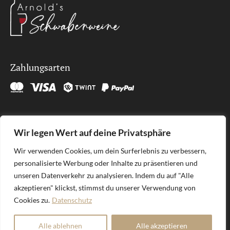
Zahlungsarten
Kontakt
Wir legen Wert auf deine Privatsphäre
SÜDLAGE GmbH
Wir verwenden Cookies, um dein Surferlebnis zu verbessern,
Brunnenhöfli 9
personalisierte Werbung oder Inhalte zu präsentieren und
6012 Obernau
unseren Datenverkehr zu analysieren. Indem du auf "Alle
welcome@sudlage.ch
akzeptieren" klickst, stimmst du unserer Verwendung von
Cookies zu.
Datenschutz
Alle ablehnen
Alle akzeptieren
SÜDLAGE GmbH | Deine online Weinboutique