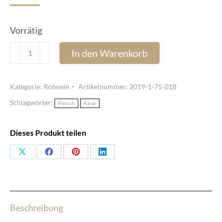
Vorrätig
No.
In den Warenkorb
1
Numero
Kategorie:
Rotwein
Artikelnummer:
2019-1-75-018
Uno
Schlagwörter:
IGT
Fleisch
Käse
Terrazza
Retiche
Dieses Produkt teilen
di
Share
Share
Share
Share
Sondrio
2019
on
on
on
on
-
X
Facebook
Pinterest
LinkedIn
Plozza
Beschreibung
SA