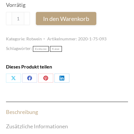
Vorrätig
Viejo
In den Warenkorb
Mundo
Crianza
Kategorie:
Rotwein
Artikelnummer:
2020-1-75-093
2020
Schlagwörter:
-
Exklusiv
Käse
Bodegas
Veganzones
Dieses Produkt teilen
(75
Share
Share
Share
Share
cl)
Menge
on
on
on
on
X
Facebook
Pinterest
LinkedIn
Beschreibung
Zusätzliche Informationen