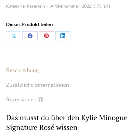
Kategorie:
Roséwein
Artikelnummer:
2022-3-75-191
Rosé
2022
Dieses Produkt teilen
-
Kylie
Share
Share
Share
Share
Minogue
on
on
on
on
Menge
X
Facebook
Pinterest
LinkedIn
Beschreibung
Zusätzliche Informationen
Rezensionen (0)
Das musst du über den Kylie Minogue
Signature Rosé wissen