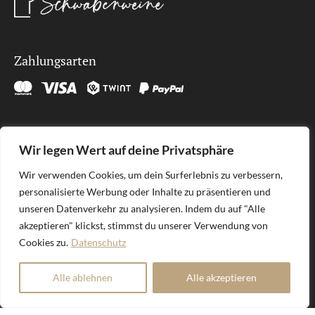
Zahlungsarten
Kontakt
Wir legen Wert auf deine Privatsphäre
SÜDLAGE GmbH
Wir verwenden Cookies, um dein Surferlebnis zu verbessern,
Brunnenhöfli 9
personalisierte Werbung oder Inhalte zu präsentieren und
6012 Obernau
unseren Datenverkehr zu analysieren. Indem du auf "Alle
welcome@sudlage.ch
akzeptieren" klickst, stimmst du unserer Verwendung von
Cookies zu.
Datenschutz
Alle ablehnen
Alle akzeptieren
SÜDLAGE GmbH | Deine online Weinboutique
Geniesse den Moment!