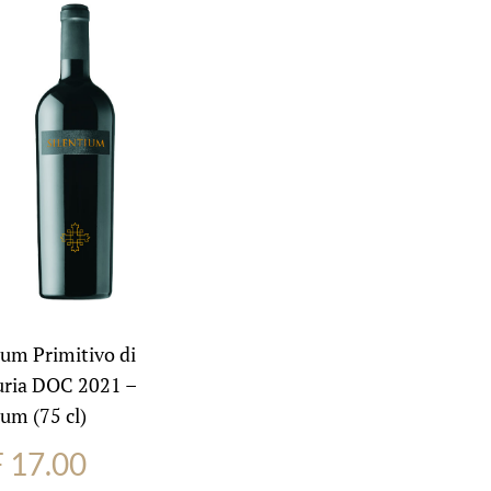
ium Primitivo di
ria DOC 2021 –
ium (75 cl)
F
17.00