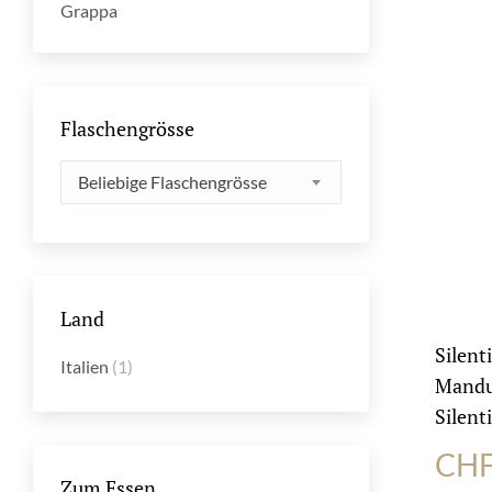
Grappa
Flaschengrösse
Beliebige Flaschengrösse
Land
Silent
Italien
(1)
Mandu
Silent
CH
Zum Essen