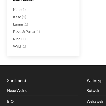
Kalb
(1)
Käse
(1)
Lamm
(1)
Pizza & Pasta
(1)
Rind
(1)
Wild
(1)
Sortiment
Weintyp
Neue Weine
Rotwein
BIO
Weisswein