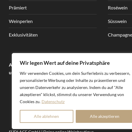
Prämiert
Roséwein
Weinperlen
Süsswein
Exklusivitäten
Champagne
Wir legen Wert auf deine Privatsphäre
Unser Par
Abgabe alkoholische Getränke an Kinder
und Jugendliche ist verboten!
Wir verwenden Cookies, um dein Surferlebnis zu verbessern,
personalisierte Werbung oder Inhalte zu präsentieren und
unseren Datenverkehr zu analysieren. Indem du auf "Alle
akzeptieren" klickst, stimmst du unserer Verwendung von
Cookies zu.
Datenschutz
Alle ablehnen
Alle akzeptieren
SÜDLAGE GmbH | Deine online Weinboutique