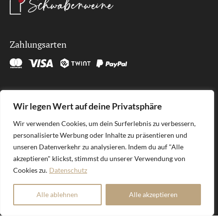
Zahlungsarten
Kontakt
Wir legen Wert auf deine Privatsphäre
SÜDLAGE GmbH
Wir verwenden Cookies, um dein Surferlebnis zu verbessern,
Brunnenhöfli 9
personalisierte Werbung oder Inhalte zu präsentieren und
6012 Obernau
unseren Datenverkehr zu analysieren. Indem du auf "Alle
welcome@sudlage.ch
akzeptieren" klickst, stimmst du unserer Verwendung von
Cookies zu.
Datenschutz
Alle ablehnen
Alle akzeptieren
SÜDLAGE GmbH | Deine online Weinboutique
Geniesse den Moment!