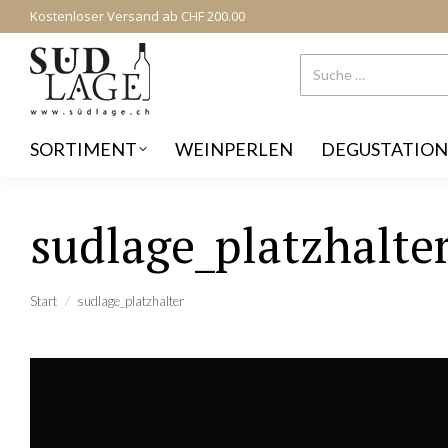
Kostenloser Versand ab CHF 200.00
SORTIMENT
WEINPERLEN
DEGUSTATION
sudlage_platzhalte
Sie befinden sich hier:
Start
sudlage_platzhalter