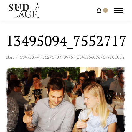
0
13495094_7552717
Sie befinden sich hier:
Start
13495094_755271737909757_2645356076717700188_n