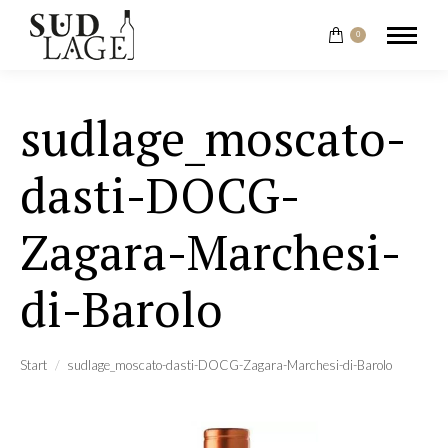
0
sudlage_moscato-
dasti-DOCG-
Zagara-Marchesi-
di-Barolo
Sie befinden sich hier:
Start
sudlage_moscato-dasti-DOCG-Zagara-Marchesi-di-Barolo