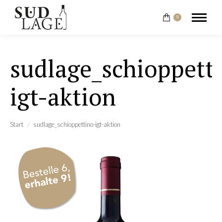
0
sudlage_schioppett
igt-aktion
Sie befinden sich hier:
Start
sudlage_schioppettino-igt-aktion